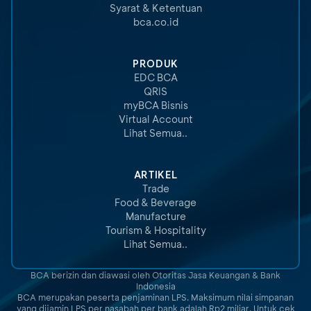
Syarat & Ketentuan
bca.co.id
PRODUK
EDC BCA
QRIS
myBCA Bisnis
Virtual Account
Lihat Semua..
ARTIKEL
Trade
Food & Beverage
Manufacture
Tourism & Hospitality
Lihat Semua..
BCA berizin dan diawasi oleh Otoritas Jasa Keuangan & Bank
Indonesia
BCA merupakan peserta penjaminan LPS. Maksimum nilai simpanan
yang dijamin LPS per nasabah per bank adalah Rp2 miliar. Untuk cek