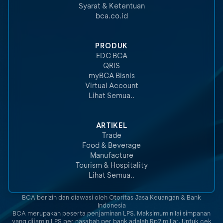
Syarat & Ketentuan
bca.co.id
PRODUK
EDC BCA
QRIS
myBCA Bisnis
Virtual Account
Lihat Semua..
ARTIKEL
Trade
Food & Beverage
Manufacture
Tourism & Hospitality
Lihat Semua..
BCA berizin dan diawasi oleh Otoritas Jasa Keuangan & Bank
Indonesia
BCA merupakan peserta penjaminan LPS. Maksimum nilai simpanan
yang dijamin LPS per nasabah per bank adalah Rp2 miliar. Untuk cek