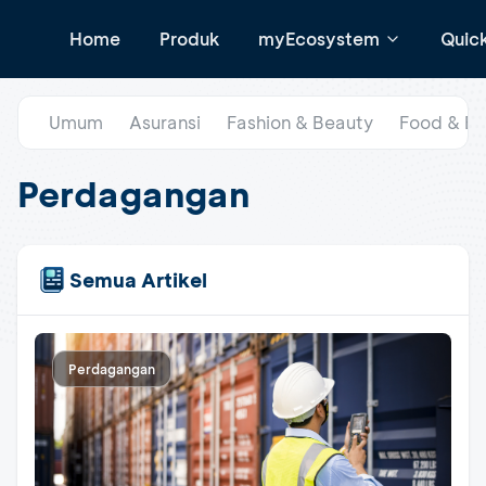
Home
Produk
myEcosystem
Quic
Umum
Asuransi
Fashion & Beauty
Food & B
Perdagangan
Semua Artikel
Perdagangan