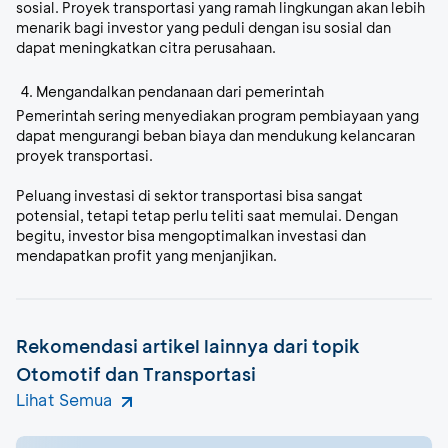
sosial. Proyek transportasi yang ramah lingkungan akan lebih
menarik bagi investor yang peduli dengan isu sosial dan
dapat meningkatkan citra perusahaan.
Mengandalkan pendanaan dari pemerintah
Pemerintah sering menyediakan program pembiayaan yang
dapat mengurangi beban biaya dan mendukung kelancaran
proyek transportasi.
Peluang investasi di sektor transportasi bisa sangat
potensial, tetapi tetap perlu teliti saat memulai. Dengan
begitu, investor bisa mengoptimalkan investasi dan
mendapatkan profit yang menjanjikan.
Rekomendasi artikel lainnya dari topik
Otomotif dan Transportasi
Lihat Semua