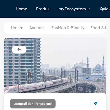
Home
Produk
myEcosystem
Quic
Umum
Asuransi
Fashion & Beauty
Food & B
Otomotif dan Transportasi