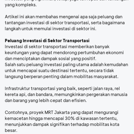
yang kompleks.
Artikel ini akan membahas mengenai apa saja peluang dan
tantangan investasi di sektor transportasi, serta bagaimana
langkah untuk memulai investasi di sektor ini.
Peluang Investasi di Sektor Transportasi
Investasi di sektor transportasi memberikan banyak
keuntungan yang dapat mendorong pertumbuhan ekonomi
dan menciptakan dampak sosial yang positif.
Salah satu peluang investasi paling utama adalah kemudahan
untuk mencapai suatu destinasi tertentu, secara tidak
langsung berperan penting dalam mobilitas masyarakat.
Infrastruktur transportasi yang baik, seperti jalan raya, rel
kereta api, dan bandara, memungkinkan pergerakan manusia
dan barang yang lebih cepat dan efisien.
Contohnya, proyek MRT Jakarta yang dapat mengurangi
kemacetan hingga mencapai 30% di kawasan tertentu,
menunjukkan dampak signifikan terhadap mobilitas kota
besar.