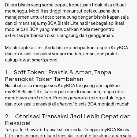
Di era bisnis yang serba cepat, keputusan tidak bisa dibuat
menunggu. Mobilitas tinggi menuntut pelaku usaha dan
manajemen untuk tetap terhubung dengan bisnis kapan saja
dan di mana saja.
myBCA Bisnis Lite
hadir sebagai aplikasi
mobile
dari BCA yang memudahkan Anda mengontrol
aktivitas perbankan bisnis langsung dari genggaman.
Melalui aplikasi ini, Anda bisa mendapatkan respon KeyBCA
dan otorisasi transaksi secara mudah, aman, dan praktis
cukup lewat
smartphone
.
1.
Soft Token : Praktis & Aman, Tanpa
Perangkat Token Tambahan
Nasabah bisa mengakses KeyBCA langsung dari aplikasi
myBCA Bisnis Lite, kapan pun dan di mana pun, tanpa ribet
membawa
hard token
. Proses
generate token
untuk
login
dan otorisasi transaksi di
channel
bisnis BCA menjadi mudah.
2.
Otorisasi Transaksi Jadi Lebih Cepat dan
Fleksibel
Tak perlu khawatir transaksi tertunda! Dengan myBCA Bisnis
Lite, proses persetujuan transaksi dapat dilakukan kapan saja