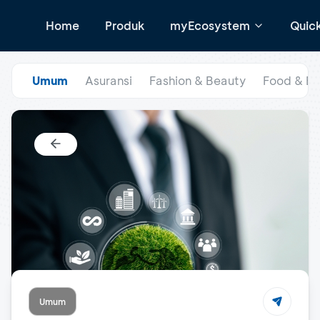
Home
Produk
myEcosystem
Quic
Umum
Asuransi
Fashion & Beauty
Food & B
Umum