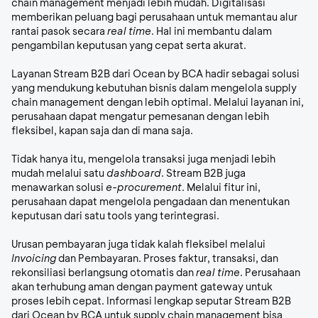
chain management
menjadi lebih mudah. Digitalisasi
memberikan peluang bagi perusahaan untuk memantau alur
rantai pasok secara
real time
. Hal ini membantu dalam
pengambilan keputusan yang cepat serta akurat.
Layanan Stream B2B dari Ocean by BCA hadir sebagai solusi
yang mendukung kebutuhan bisnis dalam mengelola
supply
chain management
dengan lebih optimal. Melalui layanan ini,
perusahaan dapat mengatur pemesanan dengan lebih
fleksibel, kapan saja dan di mana saja.
Tidak hanya itu, mengelola transaksi juga menjadi lebih
mudah melalui satu
dashboard
. Stream B2B juga
menawarkan solusi
e-procurement
. Melalui fitur ini,
perusahaan dapat mengelola pengadaan dan menentukan
keputusan dari satu tools yang terintegrasi.
Urusan pembayaran juga tidak kalah fleksibel melalui
Invoicing
dan Pembayaran. Proses faktur, transaksi, dan
rekonsiliasi berlangsung otomatis dan
real time
. Perusahaan
akan terhubung aman dengan
payment gateway
untuk
proses lebih cepat. Informasi lengkap seputar Stream B2B
dari Ocean by BCA untuk
supply chain management
bisa