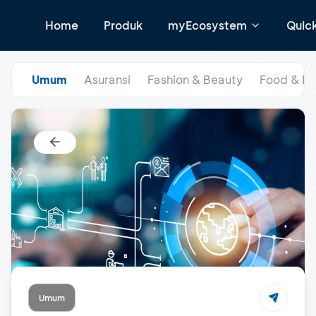
Home
Produk
myEcosystem
Quic
Umum
Asuransi
Fashion & Beauty
Food & B
Umum