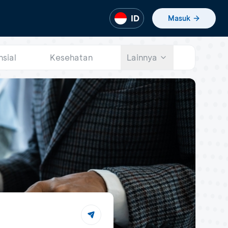
ID
Masuk
nsial
Kesehatan
Lainnya