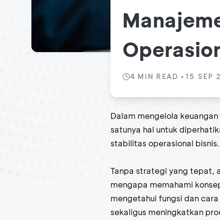
Manajemen
Operasion
4
MIN READ
•
15 SEP 
Dalam mengelola keuangan 
satunya hal untuk diperhat
stabilitas operasional bisnis.
Tanpa strategi yang tepat, 
mengapa memahami konsep m
mengetahui fungsi dan cara m
sekaligus meningkatkan prod