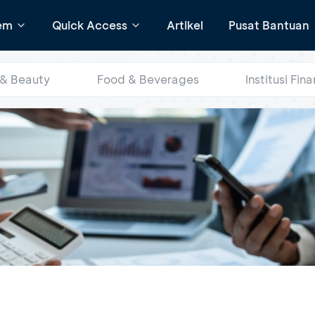
em
Quick Access
Artikel
Pusat Bantuan
 & Beauty
Food & Beverages
Institusi Fina