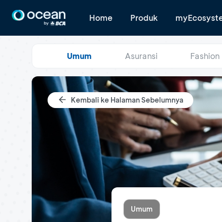
Home
Produk
myEcosyst
Umum
Asuransi
Fashion
Kembali ke Halaman Sebelumnya
Umum