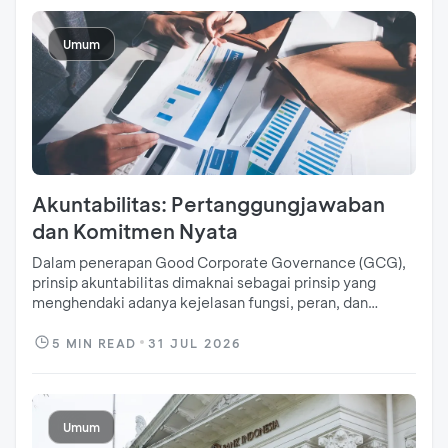
Umum
Akuntabilitas: Pertanggungjawaban
dan Komitmen Nyata
Dalam penerapan Good Corporate Governance (GCG),
prinsip akuntabilitas dimaknai sebagai prinsip yang
menghendaki adanya kejelasan fungsi, peran, dan
tanggung jawab setiap organ perusahaan, serta
kemampuan perusahaan untuk
5
MIN READ
31 JUL 2026
mempertanggungjawabkan
Umum