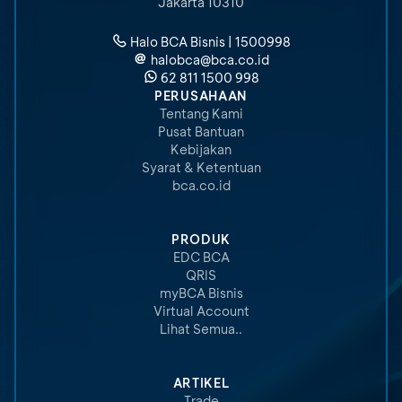
Jakarta 10310
Halo BCA Bisnis | 1500998
halobca@bca.co.id
62 811 1500 998
PERUSAHAAN
Tentang Kami
Pusat Bantuan
Kebijakan
Syarat & Ketentuan
bca.co.id
PRODUK
EDC BCA
QRIS
myBCA Bisnis
Virtual Account
Lihat Semua..
ARTIKEL
Trade