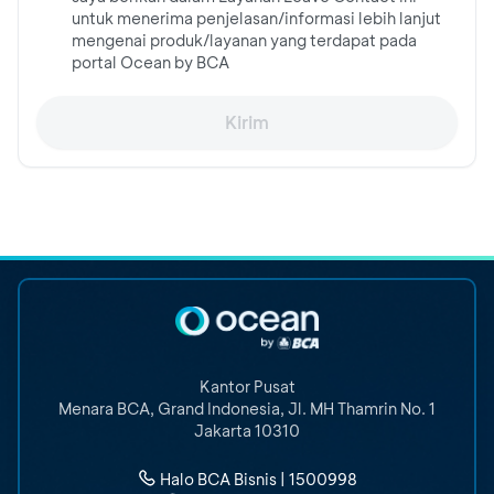
untuk menerima penjelasan/informasi lebih lanjut
mengenai produk/layanan yang terdapat pada
portal Ocean by BCA
Kirim
Kantor Pusat
Menara BCA, Grand Indonesia
,
Jl. MH Thamrin No. 1
Jakarta 10310
Halo BCA Bisnis | 1500998