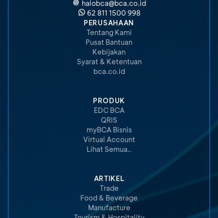
halobca@bca.co.id
62 811 1500 998
PERUSAHAAN
Tentang Kami
Pusat Bantuan
Kebijakan
Syarat & Ketentuan
bca.co.id
PRODUK
EDC BCA
QRIS
myBCA Bisnis
Virtual Account
Lihat Semua..
ARTIKEL
Trade
Food & Beverage
Manufacture
Tourism & Hospitality