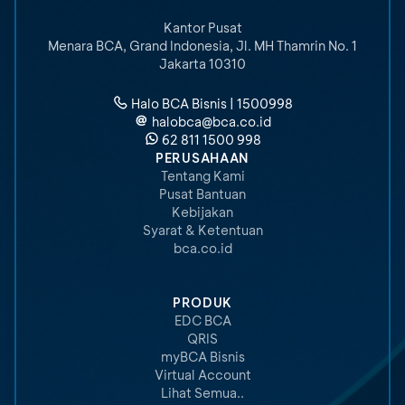
Kantor Pusat
Menara BCA, Grand Indonesia
,
Jl. MH Thamrin No. 1
Jakarta 10310
Halo BCA Bisnis | 1500998
halobca@bca.co.id
62 811 1500 998
PERUSAHAAN
Tentang Kami
Pusat Bantuan
Kebijakan
Syarat & Ketentuan
bca.co.id
PRODUK
EDC BCA
QRIS
myBCA Bisnis
Virtual Account
Lihat Semua..