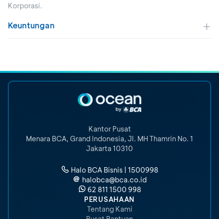
Korporasi.
Keuntungan
Kantor Pusat
Menara BCA, Grand Indonesia
,
Jl. MH Thamrin No. 1
Jakarta 10310
Halo BCA Bisnis | 1500998
halobca@bca.co.id
62 811 1500 998
PERUSAHAAN
Tentang Kami
Pusat Bantuan