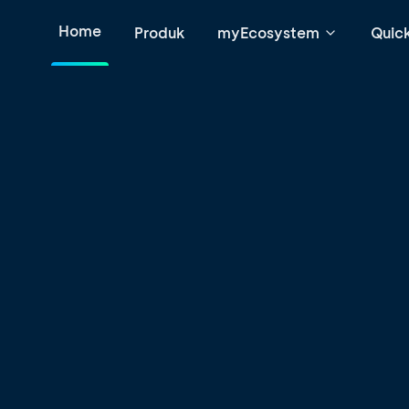
Home
Produk
myEcosystem
Quic