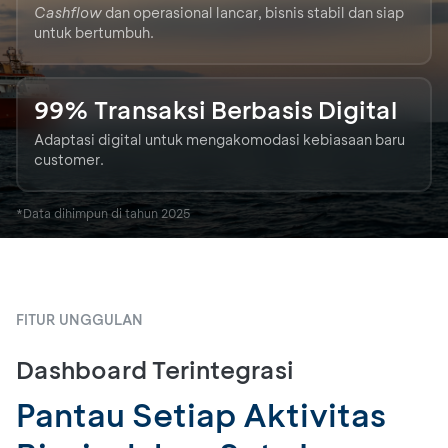
Cashflow
dan operasional lancar, bisnis stabil dan siap
untuk bertumbuh.
99% Transaksi Berbasis Digital
Adaptasi digital untuk mengakomodasi kebiasaan baru
customer.
*Data dihimpun di tahun 2025
FITUR UNGGULAN
F
Dashboard Terintegrasi
R
Pantau Setiap Aktivitas